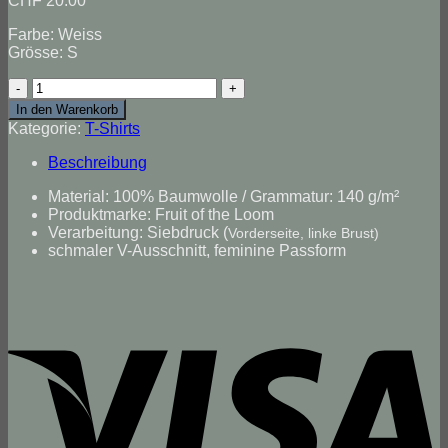
CHF
20.00
Farbe: Weiss
Grösse: S
T-
Shirt
In den Warenkorb
"First
Kategorie:
T-Shirts
Love",
Damen
Beschreibung
(S)
Menge
Material: 100% Baumwolle / Grammatur: 140 g/m²
Produktmarke: Fruit of the Loom
Verarbeitung: Siebdruck (
Vorderseite, linke Brust)
schmaler V-Ausschnitt, feminine Passform