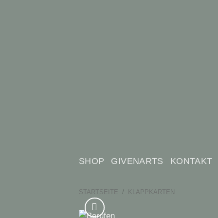
Zum
Inhalt
springen
SHOP
GIVENARTS
KONTAKT
STARTSEITE
/
KLAPPKARTEN